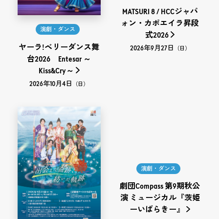
MATSURI 8 / HCCジャパ
ォン・カポエイラ昇段
演劇・ダンス
式2026
ヤーラ!ベリーダンス舞
2026年9月27日
（日）
台2026 Entesar ～
Kiss&Cry～
2026年10月4日
（日）
演劇・ダンス
劇団Compass 第9期秋公
演 ミュージカル『茨姫
ーいばらきー』