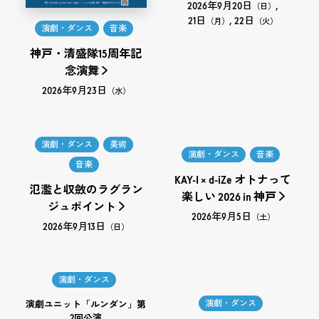
2026年9月20日
（日）
21日
22日
（月）
（火）
演劇・ダンス
音楽
神戸・清盛隊15周年記
念演舞
2026年9月23日
（水）
演劇・ダンス
美術
演劇・ダンス
音楽
音楽
KAY-I × d-iZe オトナって
氾濫と収斂のラグラン
楽しい 2026 in 神戸
ジュポイント
2026年9月5日
（土）
2026年9月13日
（日）
演劇・ダンス
演劇・ダンス
演劇ユニット「ルンダン」第
2回公演