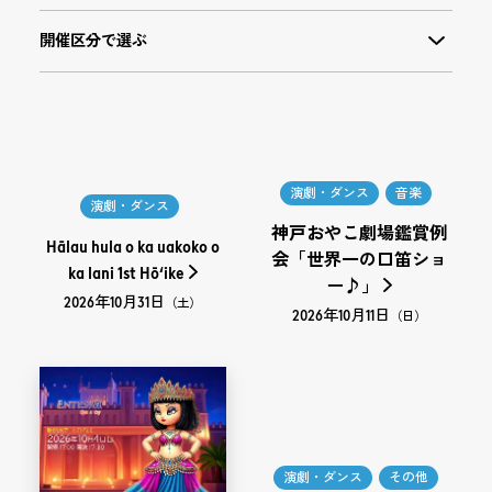
演劇・ダンス
音楽
演劇・ダンス
神戸おやこ劇場鑑賞例
Hālau hula o ka uakoko o
会「世界一の口笛ショ
ka lani 1st Hōʻike
ー♪」
2026年10月31日
（土）
2026年10月11日
（日）
演劇・ダンス
その他