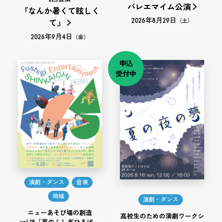
バレエマイム公演
『なんか暑くて眩しく
2026年8月29日
（土）
て』
2026年9月4日
（金）
申込
受付中
演劇・ダンス
音楽
地域
演劇・ダンス
ニューあそび場の創造
高校生のための演劇ワークシ