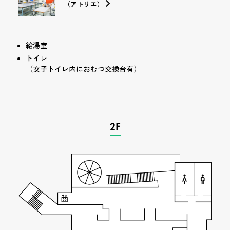
（アトリエ）
給湯室
トイレ
（女子トイレ内におむつ交換台有）
2F