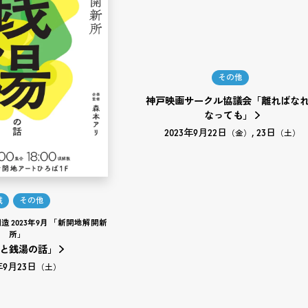
その他
神戸映画サークル協議会「離ればな
なっても」
2023年9月22日
23日
（金）
（土）
域
その他
 2023年9月 「新開地解開新
所」
と銭湯の話」
年9月23日
（土）