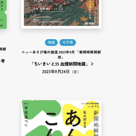
地域
その他
解開新
ニューあそび場の創造 2023年9月 「新開地解開新
所」
ら考
「ちいきいと35 血煙新開地篇」
2023年9月24日
（日）