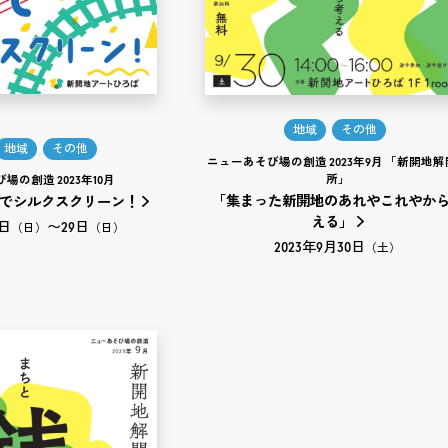
地域
その他
地域
その他
ニューあそび場の創造 2023年9月 「新開地
所」
場の創造 2023年10月
「集まった新開地のあれやこれやか
でシルクスクリーン！
える」
1日
〜
29日
（日）
（日）
2023年9月30日
（土）