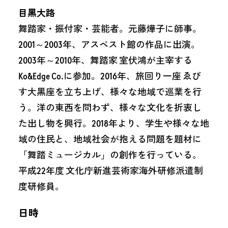
目黑大路
舞踏家・振付家・芸能者。元藤燁子に師事。
2001～2003年、アスベスト館の作品に出演。
2003年～2010年、舞踏家 室伏鴻が主宰する
Ko&Edge Co.に参加。2016年、旅回り一座 ゑび
す大黑座を立ち上げ、様々な地域で巡業を行
う。洋の東西を問わず、様々な文化を折衷し
た出し物を興行。2018年より、学生や様々な地
域の住民と、地域社会が抱える問題を題材に
「舞踏ミュージカル」の創作を行っている。
平成22年度 文化庁新進芸術家海外研修派遣制
度研修員。
日時