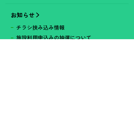
お知らせ
チラシ挟み込み情報
施設利用申込みの抽選について
採用情報
レンタルスペース
施設紹介
施設利用の申込みについて
施設利用料金一覧
附属設備・貸出備品
資料ダウンロード