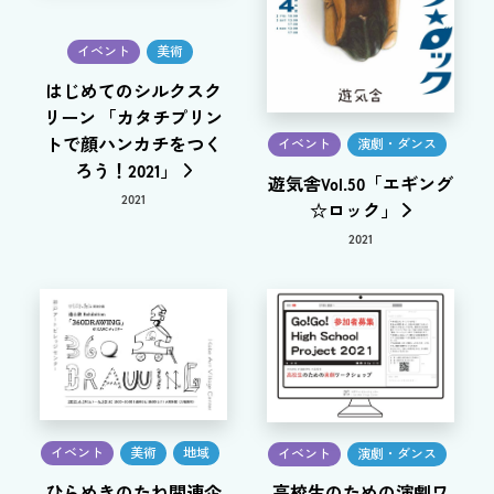
イベント
美術
はじめてのシルクスク
リーン 「カタチプリン
トで顔ハンカチをつく
イベント
演劇・ダンス
ろう！2021」
遊気舎Vol.50「エギング
2021
☆ロック」
2021
イベント
美術
地域
イベント
演劇・ダンス
ひらめきのたね関連企
高校生のための演劇ワ