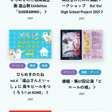
画 遠山敦 Exhibition
ークショップ Go! Go!
「360DRAWING」
High School Project 2021
2021
2021
イベント
美術
地域
イベント
演劇・ダンス
ひらめきのたね
vol.6「遠山さんといっ
唐組・第67回公演『ビ
しょに 鳥モビールをつ
ニールの城』
くろう!! at HOME」
2021
2021