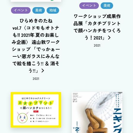
イベント
美術
イベント
美術
地域
ワークショップ成果作
ひらめきのたね
品展「カタチプリント
vol.7〈コドモもオトナ
で顔ハンカチをつくろ
も‼ 2021年 夏のお楽し
う！2021」
み企画〉 遠山敦ワーク
2021
ショップ 「でっかぁー
ーい窓ガラスにみんな
で絵を描こう!! ＆ 消そ
う!!」
2021