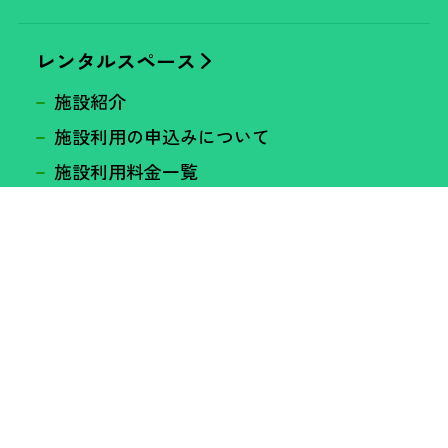
レンタルスペース
施設紹介
施設利用の申込みについて
施設利用料金一覧
附属設備・貸出備品
資料ダウンロード
空室状況
プレスリリース
新開地アートひろばについて