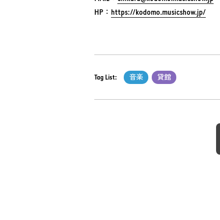
HP：
https://kodomo.musicshow.jp/
Tag List:
音楽
貸館