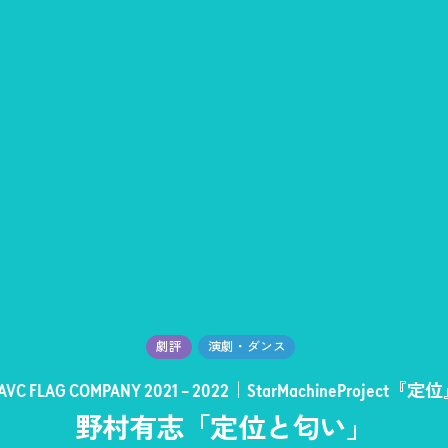
劇評
演劇・ダンス
AVC FLAG COMPANY 2021 – 2022｜StarMachineProject『定
野村有志「定位と匂い」