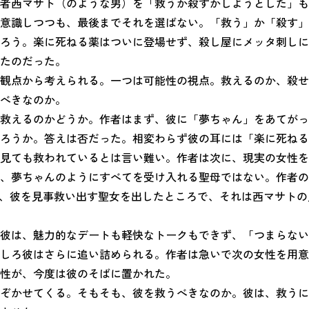
者西マサト（のような男）を「救うか殺すかしようとした」も
意識しつつも、最後までそれを選ばない。「救う」か「殺す」
ろう。楽に死ねる薬はついに登場せず、殺し屋にメッタ刺しに
たのだった。
観点から考えられる。一つは可能性の視点。救えるのか、殺せ
べきなのか。
救えるのかどうか。作者はまず、彼に「夢ちゃん」をあてがっ
ろうか。答えは否だった。相変わらず彼の耳には「楽に死ねる
見ても救われているとは言い難い。作者は次に、現実の女性を
、夢ちゃんのようにすべてを受け入れる聖母ではない。作者の
に、彼を見事救い出す聖女を出したところで、それは西マサト
彼は、魅力的なデートも軽快なトークもできず、「つまらない
しろ彼はさらに追い詰められる。作者は急いで次の女性を用意
性が、今度は彼のそばに置かれた。
ぞかせてくる。そもそも、彼を救うべきなのか。彼は、救うに