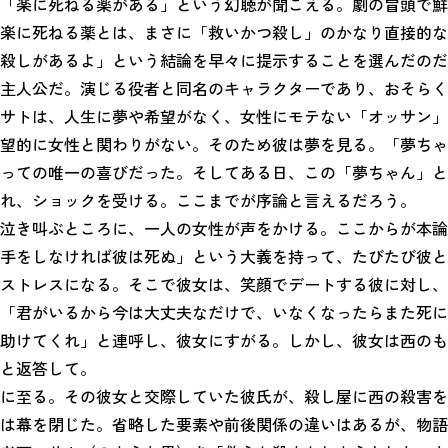
「楽に死ねる薬がある」という幻聴が聞こえる。劇の冒頭で鮮
楽に死ねる薬とは、まさに「救いかつ殺し」のかなり直接的な
殺しがあるよ」という結論を早々に提示することを選んだのだ
主人公だ。演じる役者と同名のキャラクターであり、おそらく
サトは、人生に夢や希望がなく、女性にモテない「オッサン」
望的に女性と関わりがない。そのため彼は夢を見る。「夢ちゃ
っての唯一の喜びだった。そしてある日、この「夢ちゃん」と
れ、ショックを受ける。ここまでが序論と言えるだろう。
泣き叫ぶところに、一人の女性が声をかける。ここからが本論
手をしなければ彼は死ぬ」という大義を持って、たびたび彼と
ストレスになる。そこで彼女は、笑顔でデートする彼に対し、
「君がいるから今は大丈夫なだけで、いなくなったらまた死に
助けてくれ」と連呼し、彼女にすがる。しかし、彼女は西のも
と返答して。
に至る。その彼女と交際していた彼氏が、殺し屋に西の殺害を
は幕を閉じた。省略した要素や前後関係の違いはあるが、物語