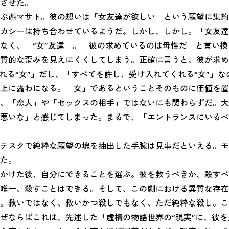
させた。
ぶ西マサト。彼の想いは「女友達が欲しい」という願望に集約
カシーは持ち合わせているようだ。しかし、しかし。「女友達
なく、「“女”友達」。「彼の求めているのは母性だ」と言い
質的な歪みを見えにくくしてしまう。正確に言うと、彼が求め
れる“女”」だし、「すべてを許し、受け入れてくれる“女”」な
上に露わになる。「女」であるということそのものに価値を置
、「恋人」や「セックスの相手」ではないにも関わらずだ。大
悪いな」と感じてしまった。まるで、「エントランスにいるべ
テスクで純粋な願望の塊を抽出した手腕は見事だといえる。モ
た。
かけた後、自分にできることを選ぶ。彼を救うべきか、殺すべ
唯一、殺すことはできる。そして、この劇における異質な存在
。救いではなく、救いかつ殺しでもなく、ただ純粋な殺し。こ
ぜならばこれは、先述した「虚構の物語世界の“現実”に、彼