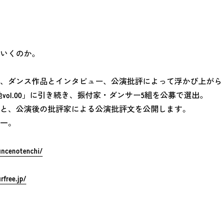
いくのか。
、ダンス作品とインタビュー、公演批評によって浮かび上がら
地vol.00」に引き続き、振付家・ダンサー5組を公募で選出。
と、公演後の批評家による公演批評文を公開します。
一。
ancenotenchi/
rfree.jp/