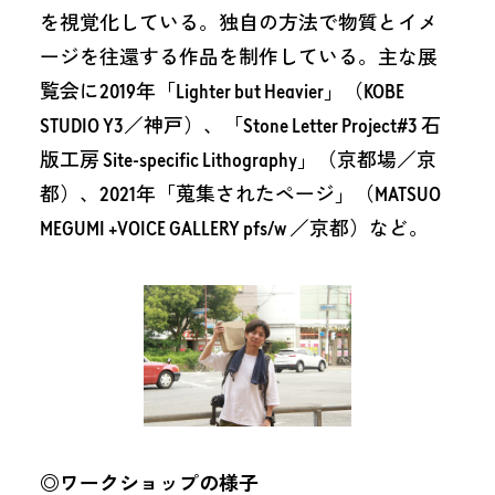
を視覚化している。独自の方法で物質とイメ
ージを往還する作品を制作している。主な展
覧会に2019年「Lighter but Heavier」（KOBE
STUDIO Y3／神戸）、「Stone Letter Project#3 石
版工房 Site-specific Lithography」（京都場／京
都）、2021年「蒐集されたページ」（MATSUO
MEGUMI +VOICE GALLERY pfs/w ／京都）など。
◎
ワークショップの様子