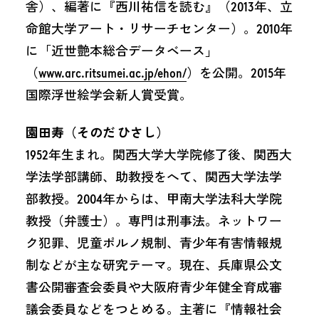
舎）、編著に『西川祐信を読む』（2013年、立
命館大学アート・リサーチセンター）。2010年
に「近世艶本総合データベース」
（
www.arc.ritsumei.ac.jp/ehon/
）を公開。2015年
国際浮世絵学会新人賞受賞。
園田寿（そのだ ひさし）
1952年生まれ。関西大学大学院修了後、関西大
学法学部講師、助教授をへて、関西大学法学
部教授。2004年からは、甲南大学法科大学院
教授（弁護士）。専門は刑事法。ネットワー
ク犯罪、児童ポルノ規制、青少年有害情報規
制などが主な研究テーマ。現在、兵庫県公文
書公開審査会委員や大阪府青少年健全育成審
議会委員などをつとめる。主著に『情報社会