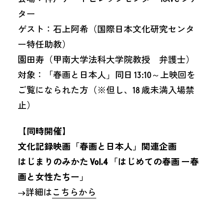
ター
ゲスト：石上阿希（国際日本文化研究センタ
ー特任助教）
園田寿（甲南大学法科大学院教授 弁護士）
対象：「春画と日本人」同日 13:10～上映回を
ご覧になられた方（※但し、18 歳未満入場禁
止）
【同時開催】
文化記録映画「春画と日本人」関連企画
はじまりのみかた Vol.4 「はじめての春画 ー春
画と女性たちー」
→詳細は
こちらから