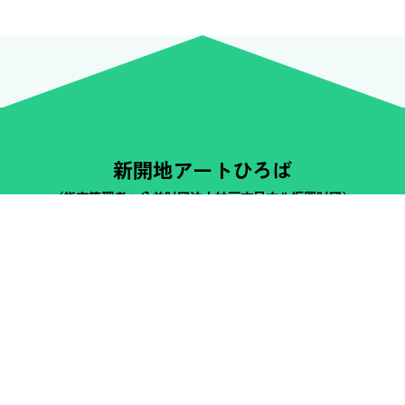
新開地アートひろば
（指定管理者：公益財団法人神戸市民文化振興財団）
〒652-0811 神戸市兵庫区新開地5丁目3番14号
TEL 078-512-5500
FAX 078-512-5356
開館時間 10:00〜22:00
休館日 火曜日
、
（祝日の場合は翌日に振替）
年末年始
（12月28日〜1月4日）