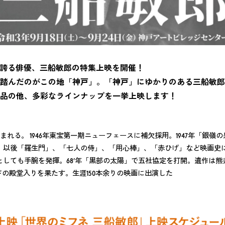
に誇る俳優、三船敏郎の特集上映を開催！
踏んだのがこの地「神戸」。「神戸」にゆかりのある三船敏郎
品の他、多彩なラインナップを一挙上映します！
て生まれる。 1946年東宝第一期ニューフェースに補欠採用。1947年「
以後「羅生門」、「七人の侍」、「用心棒」、「赤ひげ」など映画史に
ても手腕を発揮。68’年「黒部の太陽」で五社協定を打開。遺作は熊井啓監
ウッドの殿堂入りを果たす。生涯150本余りの映画に出演した