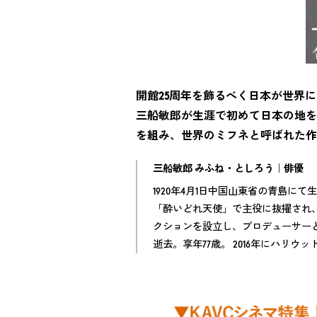
開館25周年を飾るべく日本が世界
三船敏郎が生涯で初めて日本の地を
を組み、世界のミフネと呼ばれた作
三船敏郎 みふね・としろう｜俳優
1920年4月1日中国山東省の青島に
「酔いどれ天使」で主役に抜擢され、
クションを設立し、プロデューサーとし
逝去。享年77歳。 2016年にハリ