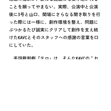
ことを願ってやまない。実際、公演中と公演
後に3号と山口、関場にさらなる聞き取りを行
った際には一様に、創作環境を整え、問題に
ぶつかるたび誠実にクリアして創作を支え続
けたKAVCとそのスタッフへの感謝の言葉を口
にしていた。
手話裁判劇『テロ』は、そんなKAVCのこれ
までの活動と思想を体現する、稀有な作品
だ。同時に、舞台芸術が担う役割と表現の可
能性を更新する「挑戦」でもあった。さらな
る「挑戦」の機会にも伴走すべく、できるこ
とを続けねばと考えている。