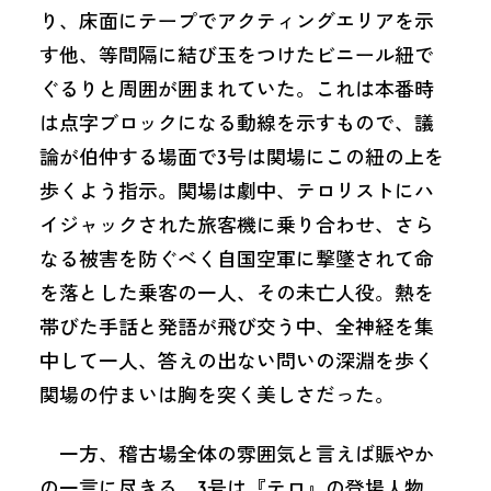
り、床面にテープでアクティングエリアを示
す他、等間隔に結び玉をつけたビニール紐で
ぐるりと周囲が囲まれていた。これは本番時
は点字ブロックになる動線を示すもので、議
論が伯仲する場面で3号は関場にこの紐の上を
歩くよう指示。関場は劇中、テロリストにハ
イジャックされた旅客機に乗り合わせ、さら
なる被害を防ぐべく自国空軍に撃墜されて命
を落とした乗客の一人、その未亡人役。熱を
帯びた手話と発語が飛び交う中、全神経を集
中して一人、答えの出ない問いの深淵を歩く
関場の佇まいは胸を突く美しさだった。
一方、稽古場全体の雰囲気と言えば賑やか
の一言に尽きる。3号は『テロ』の登場人物