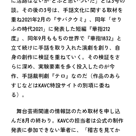
に活路はないか”とふと思いついた」とは3号の
談。その後の3号は、手話文化に関する取材を
重ね2021年2月の『サバクウミ』、同年「せり
ふの時代2021」に発表した短編『華指212
度』、同年9月ももちの世界で『華指1832』と
立て続けに手話を取り入れた演劇を創り、自
身の創作に検証を重ねていく。その検証をさ
らに深め、実験要素を多く投入したのが今
作、手話裁判劇『テロ』なのだ（作品のあら
すじなどはKAVC特設サイトの別項に委ね
る）。
舞台芸術関連の情報誌のため取材を申し込
んだ8月の終わり。KAVCの担当者は公式の制作
発表に参加できない筆者に、「稽古を見てか