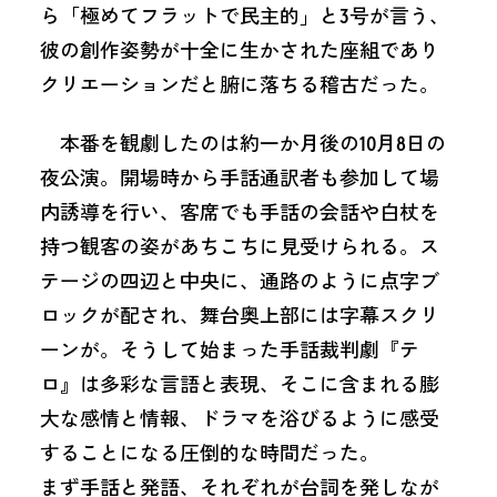
ら「極めてフラットで民主的」と3号が言う、
彼の創作姿勢が十全に生かされた座組であり
クリエーションだと腑に落ちる稽古だった。
本番を観劇したのは約一か月後の10月8日の
夜公演。開場時から手話通訳者も参加して場
内誘導を行い、客席でも手話の会話や白杖を
持つ観客の姿があちこちに見受けられる。ス
テージの四辺と中央に、通路のように点字ブ
ロックが配され、舞台奥上部には字幕スクリ
ーンが。そうして始まった手話裁判劇『テ
ロ』は多彩な言語と表現、そこに含まれる膨
大な感情と情報、ドラマを浴びるように感受
することになる圧倒的な時間だった。
まず手話と発語、それぞれが台詞を発しなが